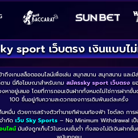
ky sport เว็บตรง เงินแบบไม่มี
้าถึงเกมสล็อตออนไลน์เพื่อเล่น สนุกสนาน สนุกสนาน และมี
ใดก็ตาม นี่คือโฆษณาสำหรับเกม
สมัครsky sport เว็บตรง
ยอ
องหาอยู่เสมอ โดยที่การถอนเงินฝากทั้งหมดไม่ใช่การฝากขั้นต่ำ 
100 ขึ้นอยู่กับความสะดวกของการเดิมพันแต่ละครั้ง
บคืนหมื่น ด้วยการสร้างตัวทำนายกีฬาบนท้องฟ้า ไซต์สด ก
บจำกัด
เว็บ Sky Sports
– No Minimum Withdrawal เป็นอี
ออนไลน์
มันยังถูกเก็บไว้ในระบบขั้นต่ำ ทั้งสองไม่มีเงินฝากขั้น
พนันทุกคน