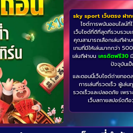
sky sport เว็บตรง ฝา
ไซต์การพนันออนไลน์ที่ไ
เว็บไซต์ที่ดีที่สุดที่รวบร
คุณสามารถเลือกเล่นกีฬาบน
เกมที่มีให้เล่นมากกว่า 500
เล่นกีฬาบน
เครดิตฟรี30
ม
ปัจจุบันเ
และตอนนี้เว็บไซต์ถ่ายทอด
การเล่นที่รวดเร็ว ผู้เ
รวดเร็วและปลอดภัย เพราะ
เว็บสกายสปอร์ตถือว