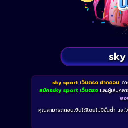
sky 
sky sport เว็บตรง ฝากถอน
การ
สมัครsky sport เว็บตรง
และผู้เล่นหล
ออน
คุณสามารถถอนเงินได้โดยไม่มีขั้นต่ำ แ