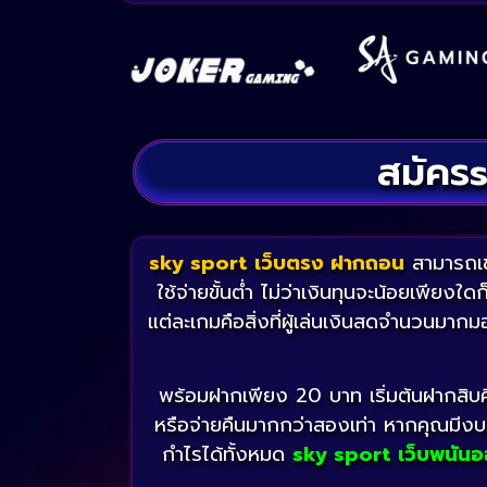
สมัครs
sky sport เว็บตรง ฝากถอน
สามารถเข
ใช้จ่ายขั้นต่ำ ไม่ว่าเงินทุนจะน้อยเพียง
แต่ละเกมคือสิ่งที่ผู้เล่นเงินสดจำนวนมากม
พร้อมฝากเพียง 20 บาท เริ่มต้นฝากสิ
หรือจ่ายคืนมากกว่าสองเท่า หากคุณมีง
กำไรได้ทั้งหมด
sky sport เว็บพนัน