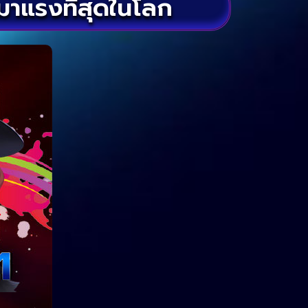
มาแรงที่สุดในโลก