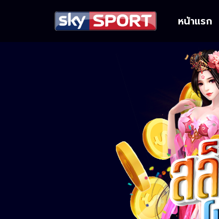
หน้าแรก