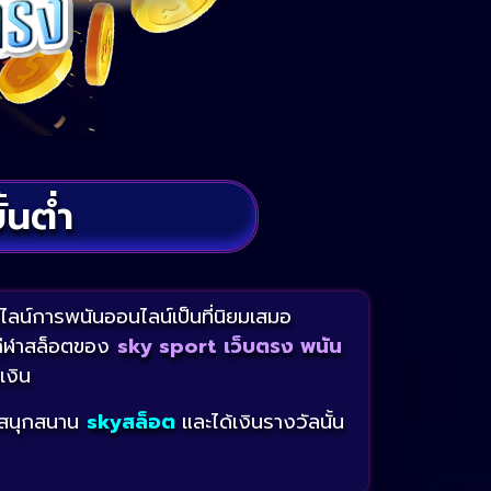
้นต่ำ
ลน์การพนันออนไลน์เป็นที่นิยมเสมอ
ับกีฬาสล็อตของ
sky sport เว็บตรง พนัน
เงิน
างสนุกสนาน
skyสล็อต
และได้เงินรางวัลนั้น