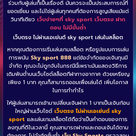
ร่วมกับผู้เล่นก็เป็นเรื่องดี มันควรจะเป็นประสบการณ์ที่
ยอดเยี่ยม และไม่ใช่ผู้เล่นทุกคนที่ต้องการสูญเสียแม้แต่
วินาทีเดียว
เว็บง่ายๆที่ sky sport เว็บตรง ฝาก
ถอน ไม่มีขั้นต่ำ
เว็บตรง ไม่ผ่านเอเย่นต์ sky sport เล่นในสล็อต
หากคุณต้องการเริ่มเล่นเกมสล็อต หรือรูปแบบการเล่น
การพนัน
Sky sport 888
แต่ข้อจำกัดของเงินทุนมี
จำกัด คุณจะไม่ถูกจับในกรณีนี้เพราะมันแสดงวิธีการ
เดิมพันต่ำบนเว็บไซต์สล็อตกีฬาทางอากาศ ด้วยเหรียญ
เพียง 1 บาท คุณก็สามารถออมเพื่อเล่นได้ เพิ่มโอกาส
ในการทำกำไร
ให้ผู้เล่นสามารถเข้ามาเปลี่ยนเงินฝาก 1 บาทเป็นเงินก้อน
ใหญ่ผ่านเว็บไซต์
เว็บตรง ไม่ผ่านเอเย่นต์ sky
sport
และเล่นเกมสล็อตได้ถือว่าเป็นคำตอบของการ
ลงทุนที่ดีในเวลานี้ คุณสามารถฝากและถอนเงินได้ตาม
ต้องการ ไม่จำกัดขั้นต่ำ
เว็บ Sky Sports
ตรวจสอบ