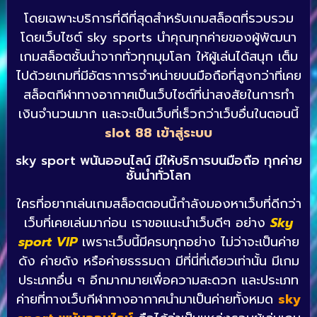
โดยเฉพาะบริการที่ดีที่สุดสำหรับเกมสล็อตที่รวบรวม
โดยเว็บไซต์ sky sports นำคุณทุกค่ายของผู้พัฒนา
เกมสล็อตชั้นนำจากทั่วทุกมุมโลก ให้ผู้เล่นได้สนุก เต็ม
ไปด้วยเกมที่มีอัตราการจำหน่ายบนมือถือที่สูงกว่าที่เคย
สล็อตกีฬาทางอากาศเป็นเว็บไซต์ที่น่าสงสัยในการทำ
เงินจำนวนมาก และจะเป็นเว็บที่เร็วกว่าเว็บอื่นในตอนนี้
slot 88 เข้าสู่ระบบ
sky sport พนันออนไลน์ มีให้บริการบนมือถือ ทุกค่าย
ชั้นนำทั่วโลก
ใครที่อยากเล่นเกมสล็อตตอนนี้กำลังมองหาเว็บที่ดีกว่า
เว็บที่เคยเล่นมาก่อน เราขอแนะนำเว็บดีๆ อย่าง
Sky
sport VIP
เพราะเว็บนี้มีครบทุกอย่าง ไม่ว่าจะเป็นค่าย
ดัง ค่ายดัง หรือค่ายธรรมดา มีที่นี่ที่เดียวเท่านั้น มีเกม
ประเภทอื่น ๆ อีกมากมายเพื่อความสะดวก และประเภท
ค่ายที่ทางเว็บกีฬาทางอากาศนำมาเป็นค่ายทั้งหมด
sky