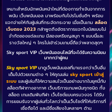
เหมาะสำหรับนักพนันหน้าใหม่ที่ต้องการทำเงินจากการ
พนัน เว็บพนันบอล มาพร้อมกับโปรโมชั่นดีๆ พร้อม
แจกจ่ายให้กับผู้เล่นที่กระจัดกระจาย เมื่อเป็นเกม
สล็อต
เว็บตรง 2023
กล้าพูดถึงอัตราการแจกโบนัสแบบไม่
จำกัดของแต่ละเกม มีสองเหรียญสนุก ๆ แบบนี้และ
รางวัลใหญ่ ๆ ใครไม่เข้าร่วมเกมนี้ถือว่าพลาดสุดๆ
Sky sport VIP เว็บพนันออนไลน์ที่จะได้รับความนิยม
มากกว่าผู้คน
Sky sport VIP
มาดูเว็บพนันบอลที่มาแรงกว่าเว็บอื่น
เต็มไปด้วยเกมต่าง ๆ ให้คุณเล่น
sky sport เข้าสู่
ระบบ
และผู้เล่นก็ให้ความสนใจเป็นอย่างมากในยุคนี้กับ
สล็อตกีฬาทางอากาศ เว็บบริการเกมพนันทุกชนิด ทั้ง
สล็อต เกมเดิมพันกีฬา เว็บไซต์แบบครบวงจร ได้รับ
การยอมรับจากผู้เล่นทั่วโลกว่าเป็นเว็บไซต์ที่ให้บริการที่
เชื่อถือได้ และมีชื่อเสียงในหลายๆ ด้าน