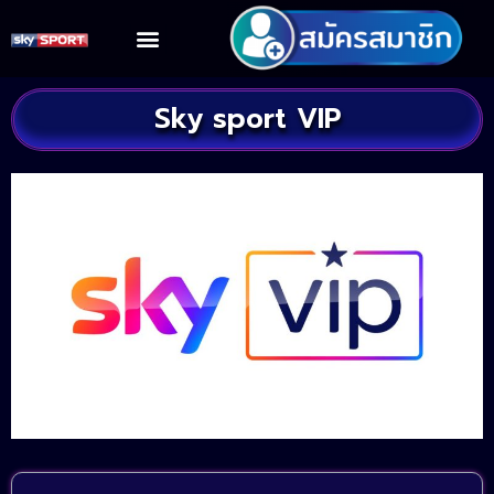
Sky sport VIP